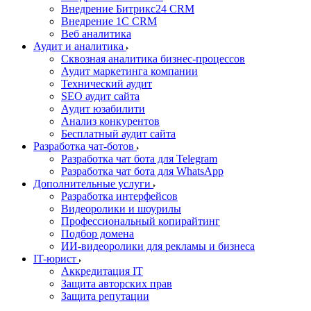
Внедрение Битрикс24 CRM
Внедрение 1C CRM
Веб аналитика
Аудит и аналитика
Сквозная аналитика бизнес-процессов
Аудит маркетинга компании
Технический аудит
SEO аудит сайта
Аудит юзабилити
Анализ конкурентов
Бесплатный аудит сайта
Разработка чат-ботов
Разработка чат бота для Telegram
Разработка чат бота для WhatsApp
Дополнительные услуги
Разработка интерфейсов
Видеоролики и шоурилы
Профессиональный копирайтинг
Подбор домена
ИИ-видеоролики для рекламы и бизнеса
IT-юрист
Аккредитация IT
Защита авторских прав
Защита репутации