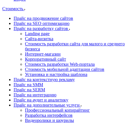
Стоимость
Прайс на продвижение сайтов
Прайс на SEO оптимизацию
Прайс на разработку сайтов
Landing page
Cайта-визитка
Стоимость разработки сайта для малого и среднего
бизнеса
Интернет-магазин
Корпоративный сайт
Стоимость разработки Web-портала
Стоимость мобильной адаптации сайтов
Установка и настройка шаблона
Прайс на контекстную рекламу
Прайс на SMM
Прайс на SERM
Прайс на интеграцию
Прайс на аудит и аналитику
Прайс на дополнительные услуги
Профессиональный копирайтинг
Разработка интерфейсов
Видеоролики и шоурилы